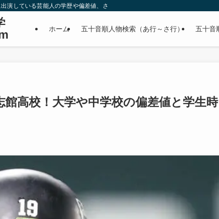
に出演している芸能人の学歴や偏差値、さらに政治家やスポーツ選手などの有名人
学
ホーム
五十音順人物検索（あ行～さ行）
五十音
m
志館高校！大学や中学校の偏差値と学生時