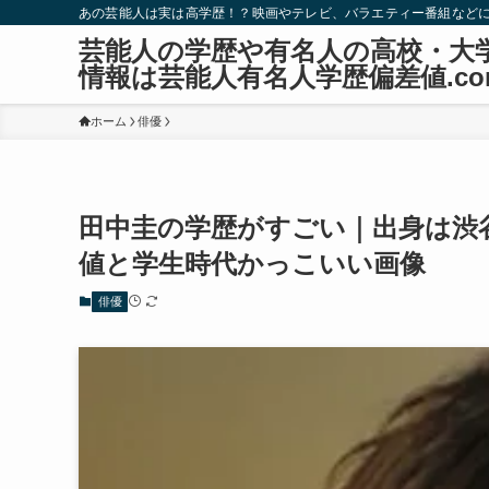
あの芸能人は実は高学歴！？映画やテレビ、バラエティー番組など
芸能人の学歴や有名人の高校・大
情報は芸能人有名人学歴偏差値.co
ホーム
俳優
田中圭の学歴がすごい｜出身は渋
値と学生時代かっこいい画像
俳優