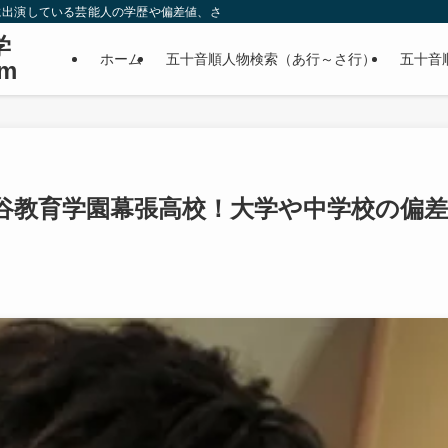
に出演している芸能人の学歴や偏差値、さらに政治家やスポーツ選手などの有名人
学
ホーム
五十音順人物検索（あ行～さ行）
五十音
m
谷教育学園幕張高校！大学や中学校の偏差