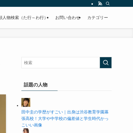
の学歴や高校・大学の偏差値まで紹介していきます。
順人物検索（た行～わ行）
お問い合わせ
カテゴリー
話題の人物
田中圭の学歴がすごい｜出身は渋谷教育学園幕
張高校！大学や中学校の偏差値と学生時代かっ
こいい画像