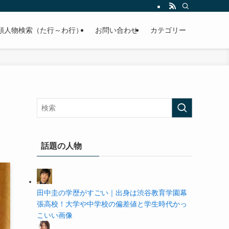
の学歴や高校・大学の偏差値まで紹介していきます。
順人物検索（た行～わ行）
お問い合わせ
カテゴリー
話題の人物
田中圭の学歴がすごい｜出身は渋谷教育学園幕
張高校！大学や中学校の偏差値と学生時代かっ
こいい画像