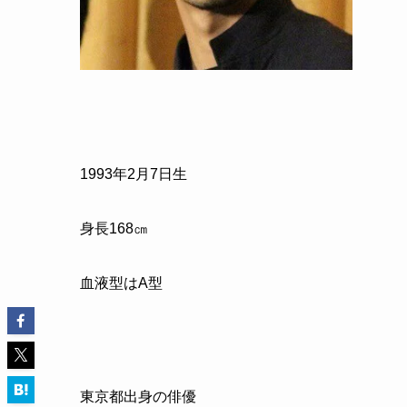
1993
年
2
月
7
日生
身長
168
㎝
血液型はA型
東京都出身の俳優