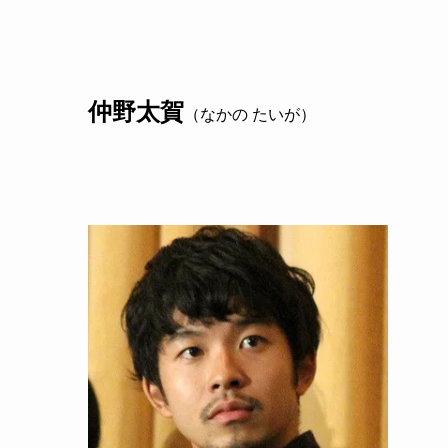
仲野太賀
（なかの たいが）