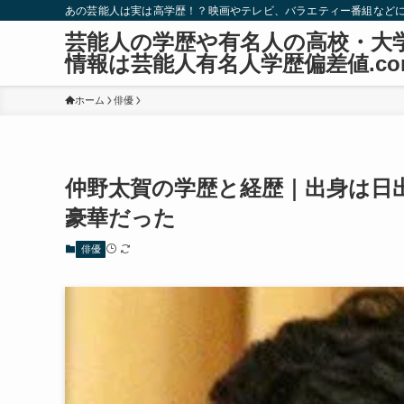
あの芸能人は実は高学歴！？映画やテレビ、バラエティー番組など
芸能人の学歴や有名人の高校・大
情報は芸能人有名人学歴偏差値.co
ホーム
俳優
仲野太賀の学歴と経歴｜出身は日
豪華だった
俳優