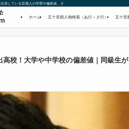
に出演している芸能人の学歴や偏差値、さらに政治家やスポーツ選手などの有名人
学
ホーム
五十音順人物検索（あ行～さ行）
五十音
m
出高校！大学や中学校の偏差値｜同級生が