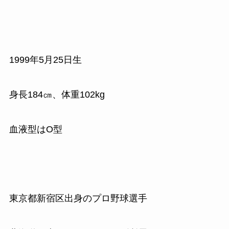
1999
年
5
月
25
日生
身長
184
㎝、体重
102kg
血液型はO型
東京都新宿区出身のプロ野球選手