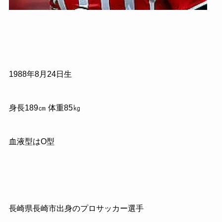
1988
年
8
月
24
日生
身長
189
㎝ 体重
85
㎏
血液型はO型
長崎県長崎市出身のプロサッカー選手