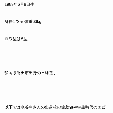
1989
年
6
月
9
日生
身長
172
㎝ 体重
63kg
血液型はB型
静岡県磐田市出身の卓球選手
以下では水谷隼さんの出身校の偏差値や学生時代のエピ