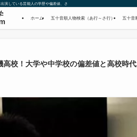
に出演している芸能人の学歴や偏差値、さらに政治家やスポーツ選手などの有名人
学
ホーム
五十音順人物検索（あ行～さ行）
五十音
m
磯高校！大学や中学校の偏差値と高校時代