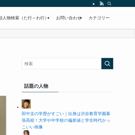
の学歴や高校・大学の偏差値まで紹介していきます。
順人物検索（た行～わ行）
お問い合わせ
カテゴリー
話題の人物
田中圭の学歴がすごい｜出身は渋谷教育学園幕
張高校！大学や中学校の偏差値と学生時代かっ
こいい画像