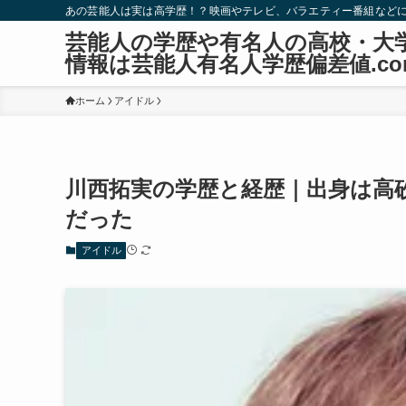
あの芸能人は実は高学歴！？映画やテレビ、バラエティー番組など
芸能人の学歴や有名人の高校・大
情報は芸能人有名人学歴偏差値.co
ホーム
アイドル
川西拓実の学歴と経歴｜出身は高
だった
アイドル