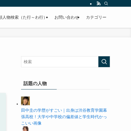
の学歴や高校・大学の偏差値まで紹介していきます。
順人物検索（た行～わ行）
お問い合わせ
カテゴリー
話題の人物
田中圭の学歴がすごい｜出身は渋谷教育学園幕
張高校！大学や中学校の偏差値と学生時代かっ
こいい画像