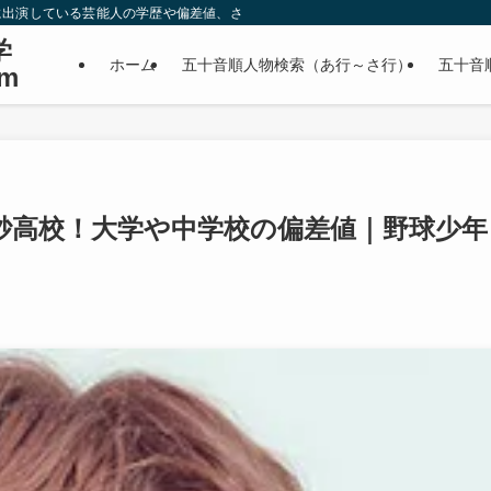
に出演している芸能人の学歴や偏差値、さらに政治家やスポーツ選手などの有名人
学
ホーム
五十音順人物検索（あ行～さ行）
五十音
m
砂高校！大学や中学校の偏差値｜野球少年