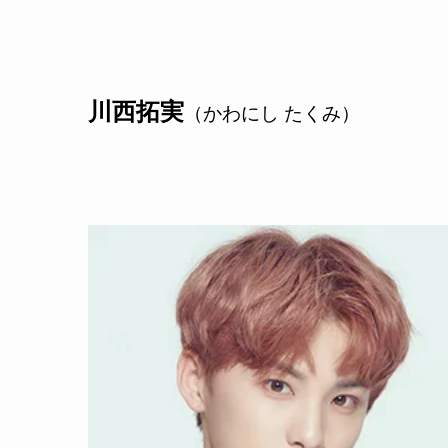
川西拓実
（かわにし たくみ）