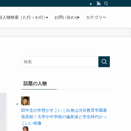
の学歴や高校・大学の偏差値まで紹介していきます。
順人物検索（た行～わ行）
お問い合わせ
カテゴリー
話題の人物
田中圭の学歴がすごい｜出身は渋谷教育学園幕
張高校！大学や中学校の偏差値と学生時代かっ
こいい画像