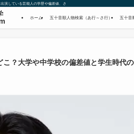
に出演している芸能人の学歴や偏差値、さらに政治家やスポーツ選手などの有名人
学
ホーム
五十音順人物検索（あ行～さ行）
五十音
m
どこ？大学や中学校の偏差値と学生時代の