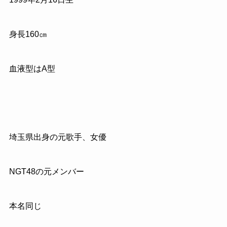
身長
160
㎝
血液型はA型
埼玉県出身の元歌手、女優
NGT48
の元メンバー
本名同じ