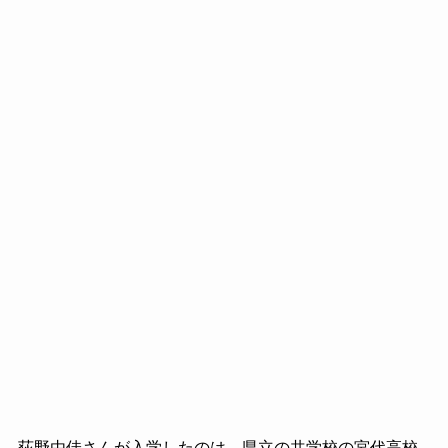
荻野由佳さんが入学したのは、県立の共学校の宮代高校