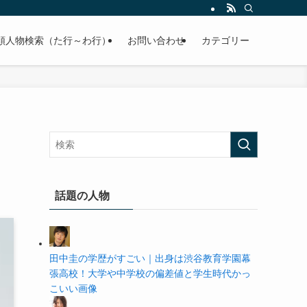
の学歴や高校・大学の偏差値まで紹介していきます。
順人物検索（た行～わ行）
お問い合わせ
カテゴリー
話題の人物
田中圭の学歴がすごい｜出身は渋谷教育学園幕
張高校！大学や中学校の偏差値と学生時代かっ
こいい画像