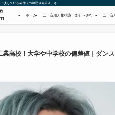
に出演している芸能人の学歴や偏差値、さらに政治家やスポーツ選手などの有名人
学
ホーム
五十音順人物検索（あ行～さ行）
五十音
m
工業高校！大学や中学校の偏差値｜ダンス