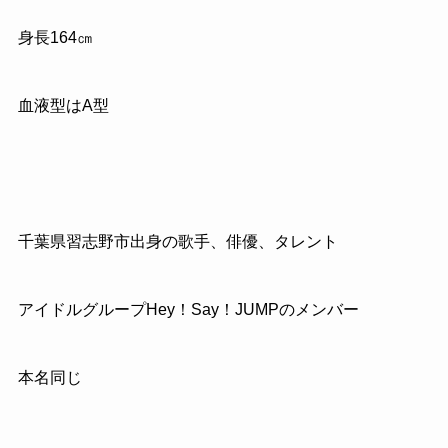
身長
164
㎝
血液型はA型
千葉県習志野市出身の歌手、俳優、タレント
アイドルグループ
Hey
！
Say
！
JUMP
のメンバー
本名同じ