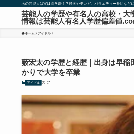
あの芸能人は実は高学歴！？映画やテレビ、バラエティー番組など
芸能人の学歴や有名人の高校・大
情報は芸能人有名人学歴偏差値.co
ホーム
アイドル
薮宏太の学歴と経歴｜出身は早稲
かりで大学を卒業
アイドル