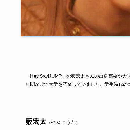
「
Hey!Say!JUMP」の薮宏太さんの出身高
年間かけて大学を卒業していました。学生時代の
薮宏太
（やぶ こうた）