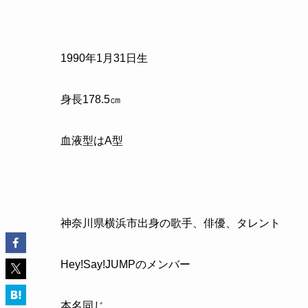
1990
年
1
月
31
日生
身長
178.5
㎝
血液型はA型
神奈川県横浜市出身の歌手、俳優、タレント
Hey!Say!JUMP
のメンバー
本名同じ