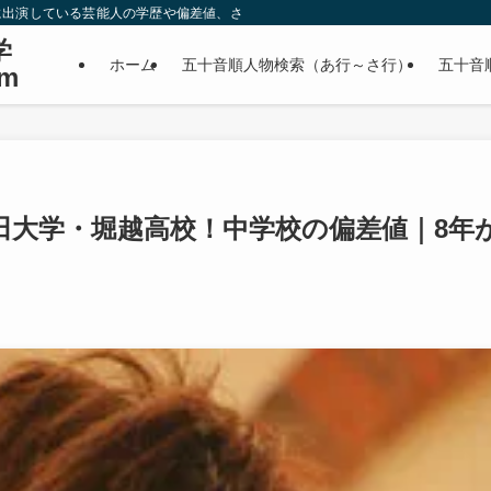
に出演している芸能人の学歴や偏差値、さらに政治家やスポーツ選手などの有名人
学
ホーム
五十音順人物検索（あ行～さ行）
五十音
m
田大学・堀越高校！中学校の偏差値｜8年