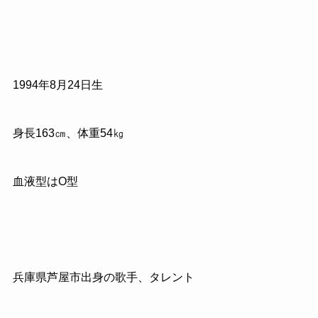
1994
年
8
月
24
日生
身長
163
㎝、体重
54
㎏
血液型は
O
型
兵庫県芦屋市出身の歌手、タレント