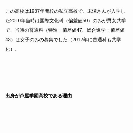
この高校は
1937
年開校の私立高校で、末澤さんが入学し
た
2010
年当時は国際文化科（偏差値
50
）のみが男女共学
で、当時の普通科（特進：偏差値
47
、総合進学：偏差値
43
）は女子のみの募集でした（
2012
年に普通科も共学
化）。
出身が芦屋学園高校である理由