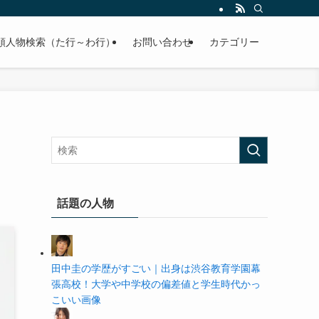
の学歴や高校・大学の偏差値まで紹介していきます。
順人物検索（た行～わ行）
お問い合わせ
カテゴリー
話題の人物
田中圭の学歴がすごい｜出身は渋谷教育学園幕
張高校！大学や中学校の偏差値と学生時代かっ
こいい画像