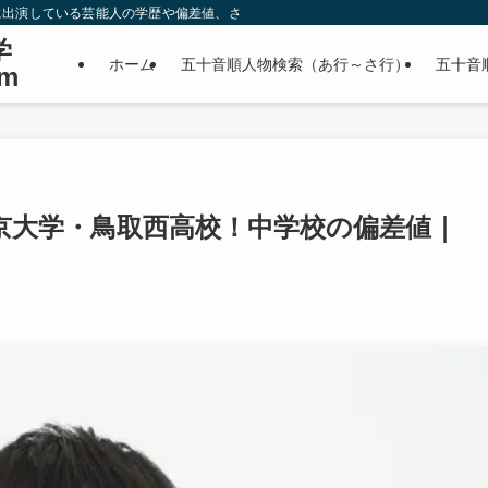
に出演している芸能人の学歴や偏差値、さらに政治家やスポーツ選手などの有名人
学
ホーム
五十音順人物検索（あ行～さ行）
五十音
m
京大学・鳥取西高校！中学校の偏差値｜