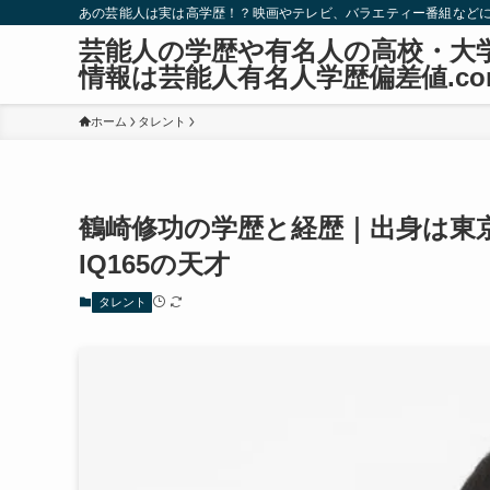
あの芸能人は実は高学歴！？映画やテレビ、バラエティー番組など
芸能人の学歴や有名人の高校・大
情報は芸能人有名人学歴偏差値.co
ホーム
タレント
鶴崎修功の学歴と経歴｜出身は東
IQ165の天才
タレント