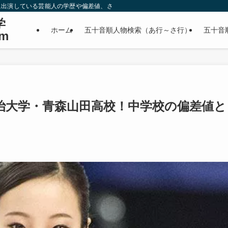
に出演している芸能人の学歴や偏差値、さらに政治家やスポーツ選手などの有名人
学
ホーム
五十音順人物検索（あ行～さ行）
五十音
m
治大学・青森山田高校！中学校の偏差値と