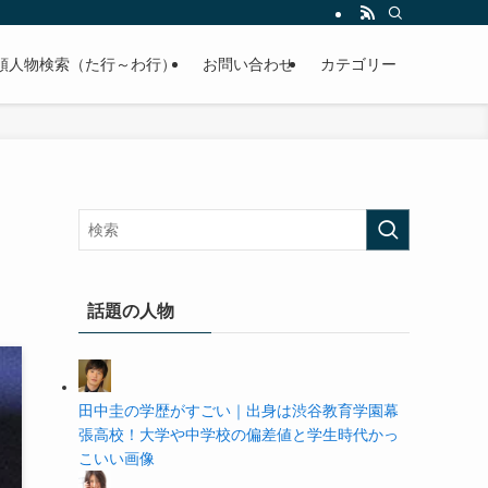
の学歴や高校・大学の偏差値まで紹介していきます。
順人物検索（た行～わ行）
お問い合わせ
カテゴリー
話題の人物
田中圭の学歴がすごい｜出身は渋谷教育学園幕
張高校！大学や中学校の偏差値と学生時代かっ
こいい画像