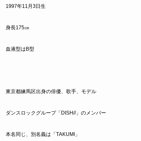
1997
年
11
月
3
日生
身長
175
㎝
血液型はB型
東京都練馬区出身の俳優、歌手、モデル
ダンスロックグループ「DISH//」のメンバー
本名同じ、別名義は「TAKUMI」