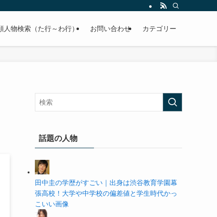
の学歴や高校・大学の偏差値まで紹介していきます。
順人物検索（た行～わ行）
お問い合わせ
カテゴリー
話題の人物
田中圭の学歴がすごい｜出身は渋谷教育学園幕
張高校！大学や中学校の偏差値と学生時代かっ
こいい画像