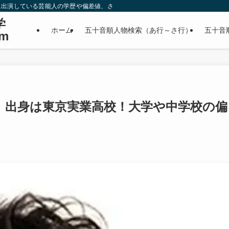
に出演している芸能人の学歴や偏差値、さらに政治家やスポーツ選手などの有名人
学
ホーム
五十音順人物検索（あ行～さ行）
五十音
m
｜出身は東京実業高校！大学や中学校の偏