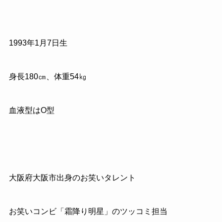
1993
年
1
月
7
日生
身長
180
㎝、体重
54
㎏
血液型は
O
型
大阪府大阪市出身のお笑いタレント
お笑いコンビ「霜降り明星」のツッコミ担当