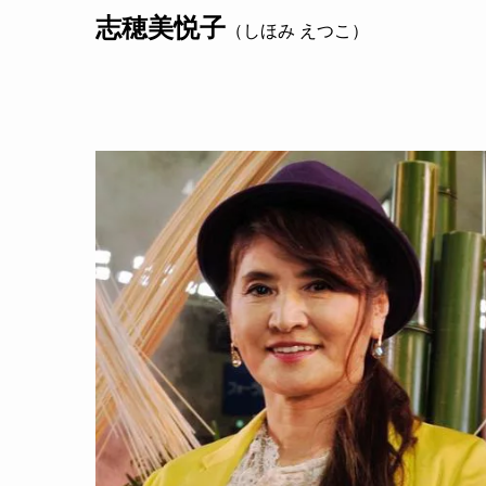
志穂美悦子
（しほみ えつこ）