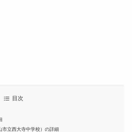
目次
細
山市立西大寺中学校）の詳細