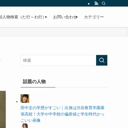
の学歴や高校・大学の偏差値まで紹介していきます。
順人物検索（た行～わ行）
お問い合わせ
カテゴリー
い
話題の人物
田中圭の学歴がすごい｜出身は渋谷教育学園幕
張高校！大学や中学校の偏差値と学生時代かっ
こいい画像