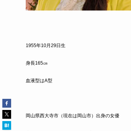
1955
年
10
月
29
日生
身長
165
㎝
血液型は
A
型
岡山県西大寺市（現在は岡山市）出身の女優