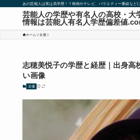
あの芸能人は実は高学歴！？映画やテレビ、バラエティー番組など
芸能人の学歴や有名人の高校・大
情報は芸能人有名人学歴偏差値.co
ホーム
女優
志穂美悦子の学歴と経歴｜出身高
い画像
女優