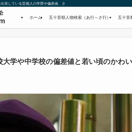
に出演している芸能人の学歴や偏差値、さらに政治家やスポーツ選手などの有名人
学
ホーム
五十音順人物検索（あ行～さ行）
五十音
m
校大学や中学校の偏差値と若い頃のかわ