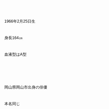
1966
年
2
月
25
日生
身長
164
㎝
血液型はA型
岡山県岡山市出身の俳優
本名同じ