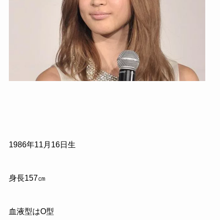
1986
年
11
月
16
日生
身長
157
㎝
血液型はO型