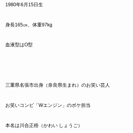
1980
年
6
月
15
日生
身長
165
㎝、体重
97kg
血液型は
O
型
三重県名張市出身（奈良県生まれ）のお笑い芸人
お笑いコンビ「
W
エンジン」のボケ担当
本名は川合正梧（かわい しょうご）