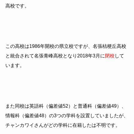
高校です。
この高校は
1986
年開校の県立校ですが、名張桔梗丘高校
と統合されて名張青峰高校となり
2018
年
3
月に
閉校
して
います。
また同校は英語科（偏差値
52
）と普通科（偏差値
49
）、
情報科（偏差値
48
）の
3
つの学科を設置していましたが、
チャンカワイさんがどの学科に在籍したは不明です。