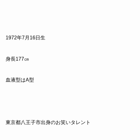
1972
年
7
月
16
日生
身長
177
㎝
血液型はA型
東京都八王子市出身のお笑いタレント