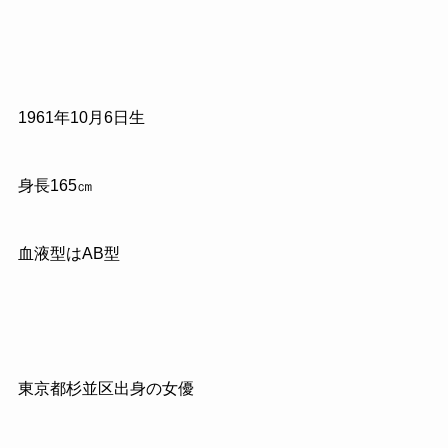
1961
年
10
月
6
日生
身長
165
㎝
血液型はAB型
東京都杉並区出身の女優