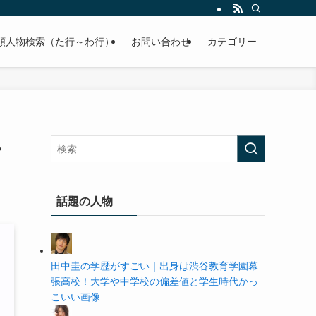
の学歴や高校・大学の偏差値まで紹介していきます。
順人物検索（た行～わ行）
お問い合わせ
カテゴリー
い
話題の人物
田中圭の学歴がすごい｜出身は渋谷教育学園幕
張高校！大学や中学校の偏差値と学生時代かっ
こいい画像