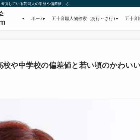
に出演している芸能人の学歴や偏差値、さらに政治家やスポーツ選手などの有名人
学
ホーム
五十音順人物検索（あ行～さ行）
五十音
m
高校や中学校の偏差値と若い頃のかわい