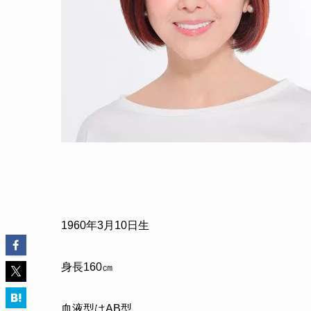
1960
年
3
月
10
日生
身長
160
㎝
血液型はAB型