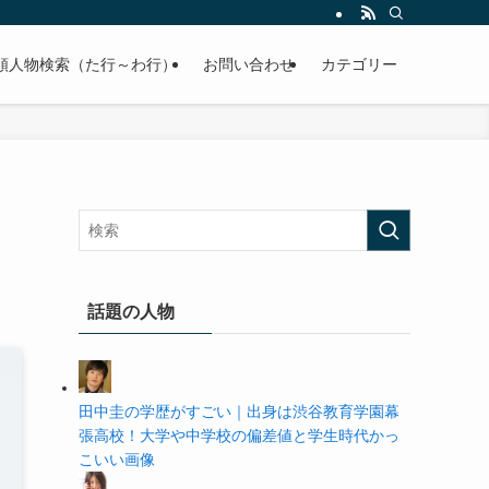
の学歴や高校・大学の偏差値まで紹介していきます。
順人物検索（た行～わ行）
お問い合わせ
カテゴリー
話題の人物
田中圭の学歴がすごい｜出身は渋谷教育学園幕
張高校！大学や中学校の偏差値と学生時代かっ
こいい画像