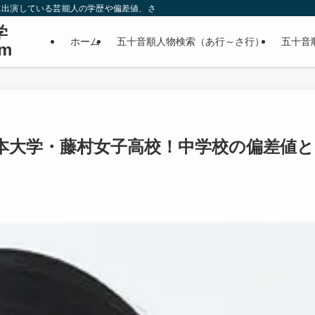
に出演している芸能人の学歴や偏差値、さらに政治家やスポーツ選手などの有名人
学
ホーム
五十音順人物検索（あ行～さ行）
五十音
m
本大学・藤村女子高校！中学校の偏差値と