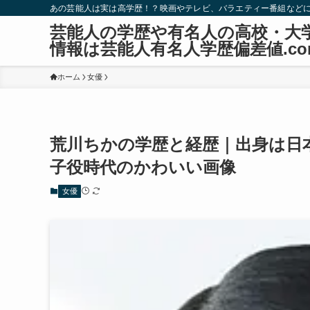
あの芸能人は実は高学歴！？映画やテレビ、バラエティー番組など
芸能人の学歴や有名人の高校・大
情報は芸能人有名人学歴偏差値.co
ホーム
女優
荒川ちかの学歴と経歴｜出身は日
子役時代のかわいい画像
女優