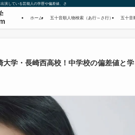
に出演している芸能人の学歴や偏差値、さらに政治家やスポーツ選手などの有名人
学
ホーム
五十音順人物検索（あ行～さ行）
五十音
m
崎大学・長崎西高校！中学校の偏差値と学