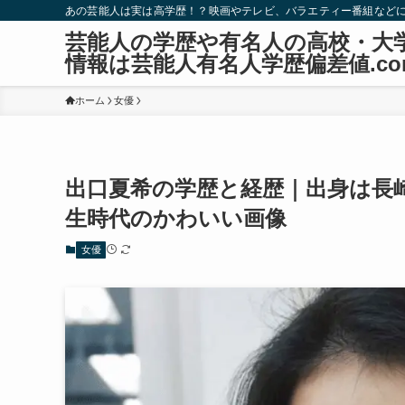
あの芸能人は実は高学歴！？映画やテレビ、バラエティー番組など
芸能人の学歴や有名人の高校・大
情報は芸能人有名人学歴偏差値.co
ホーム
女優
出口夏希の学歴と経歴｜出身は長
生時代のかわいい画像
女優