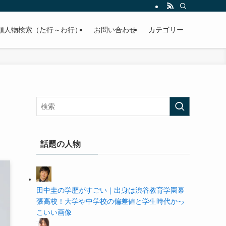
の学歴や高校・大学の偏差値まで紹介していきます。
順人物検索（た行～わ行）
お問い合わせ
カテゴリー
話題の人物
田中圭の学歴がすごい｜出身は渋谷教育学園幕
張高校！大学や中学校の偏差値と学生時代かっ
こいい画像