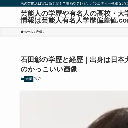
あの芸能人は実は高学歴！？映画やテレビ、バラエティー番組など
芸能人の学歴や有名人の高校・大
情報は芸能人有名人学歴偏差値.co
ホーム
声優
石田彰の学歴と経歴｜出身は日本
のかっこいい画像
声優