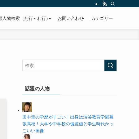
の学歴や高校・大学の偏差値まで紹介していきます。
順人物検索（た行～わ行）
お問い合わせ
カテゴリー
話題の人物
田中圭の学歴がすごい｜出身は渋谷教育学園幕
張高校！大学や中学校の偏差値と学生時代かっ
こいい画像