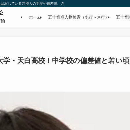
に出演している芸能人の学歴や偏差値、さらに政治家やスポーツ選手などの有名人
学
ホーム
五十音順人物検索（あ行～さ行）
五十音
m
大学・天白高校！中学校の偏差値と若い頃