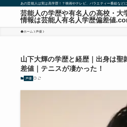
あの芸能人は実は高学歴！？映画やテレビ、バラエティー番組など
芸能人の学歴や有名人の高校・大
情報は芸能人有名人学歴偏差値.co
ホーム
声優
山下大輝の学歴と経歴｜出身は聖
差値｜テニスが凄かった！
声優