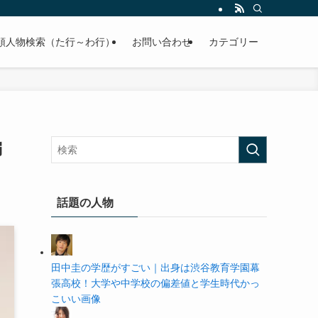
の学歴や高校・大学の偏差値まで紹介していきます。
順人物検索（た行～わ行）
お問い合わせ
カテゴリー
偏
話題の人物
田中圭の学歴がすごい｜出身は渋谷教育学園幕
張高校！大学や中学校の偏差値と学生時代かっ
こいい画像