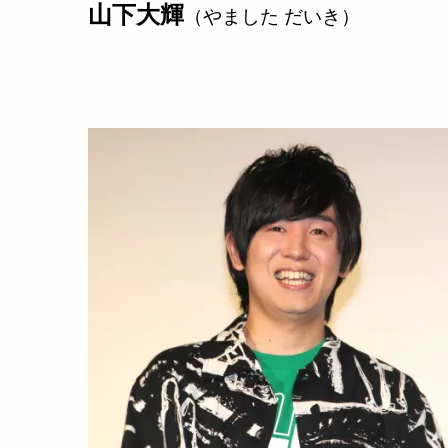
山下大輝
（やました だいき）