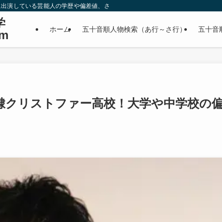
に出演している芸能人の学歴や偏差値、さらに政治家やスポーツ選手などの有名人
学
ホーム
五十音順人物検索（あ行～さ行）
五十音
m
隷クリストファー高校！大学や中学校の