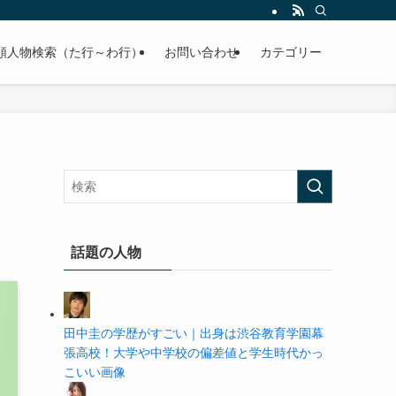
の学歴や高校・大学の偏差値まで紹介していきます。
順人物検索（た行～わ行）
お問い合わせ
カテゴリー
話題の人物
田中圭の学歴がすごい｜出身は渋谷教育学園幕
張高校！大学や中学校の偏差値と学生時代かっ
こいい画像