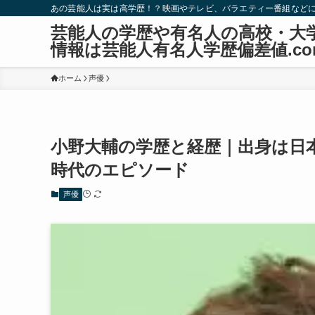
あの芸能人は実は高学歴！？映画やテレビ、バラエティー番組など
芸能人の学歴や有名人の高校・大
情報は芸能人有名人学歴偏差値.co
ホーム
声優
小野大輔の学歴と経歴｜出身は日
時代のエピソード
声優