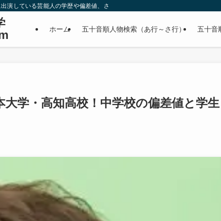
に出演している芸能人の学歴や偏差値、さらに政治家やスポーツ選手などの有名人
学
ホーム
五十音順人物検索（あ行～さ行）
五十音
m
本大学・高知高校！中学校の偏差値と学生