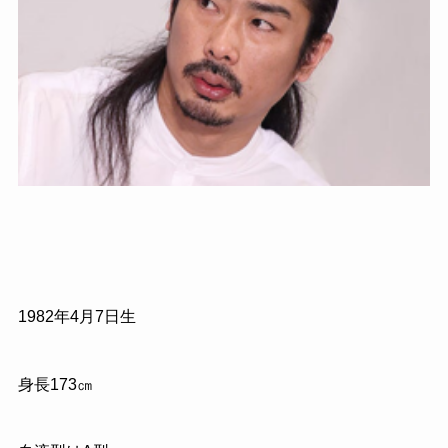
1982
年
4
月
7
日生
身長
173
㎝