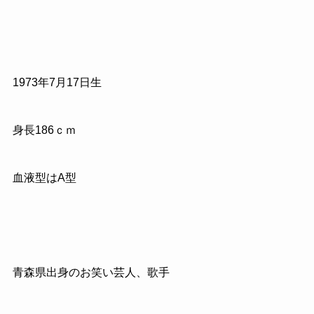
1973
年
7
月
17
日生
身長186
ｃｍ
血液型はA型
青森県出身のお笑い芸人、歌手