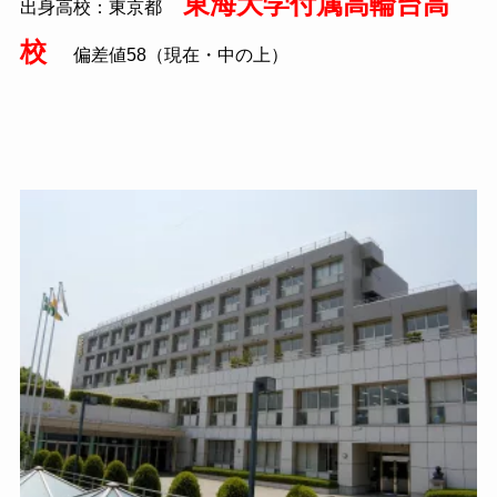
東海大学付属高輪台高
出身高校：東京都
校
偏差値
58
（現在・中の上）