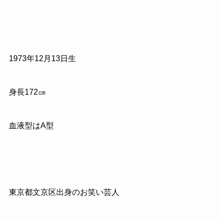
1973
年
12
月
13
日生
身長
172
㎝
血液型は
A
型
東京都文京区出身のお笑い芸人