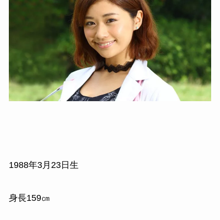
1988
年
3
月
23
日生
身長
159
㎝