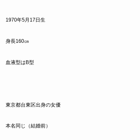
1970
年
5
月
17
日生
身長
160
㎝
血液型はB型
東京都台東区出身の女優
本名同じ（結婚前）