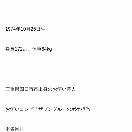
1974
年
10
月
26
日生
身長
172
㎝、体重
64kg
三重県四日市市出身のお笑い芸人
お笑いコンビ「ザブングル」のボケ担当
本名同じ