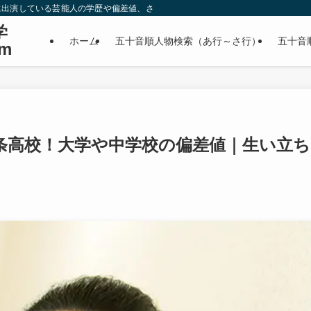
に出演している芸能人の学歴や偏差値、さらに政治家やスポーツ選手などの有名人
学
ホーム
五十音順人物検索（あ行～さ行）
五十音
m
条高校！大学や中学校の偏差値｜生い立ち