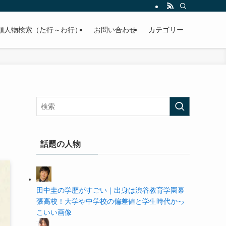
の学歴や高校・大学の偏差値まで紹介していきます。
順人物検索（た行～わ行）
お問い合わせ
カテゴリー
話題の人物
田中圭の学歴がすごい｜出身は渋谷教育学園幕
張高校！大学や中学校の偏差値と学生時代かっ
こいい画像