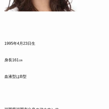
1995
年
4
月
23
日生
身長
161
㎝
血液型は
B
型