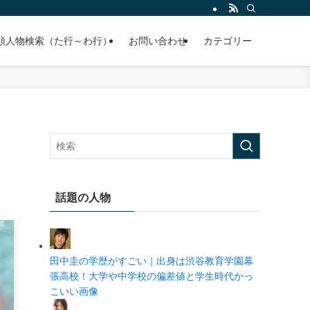
の学歴や高校・大学の偏差値まで紹介していきます。
順人物検索（た行～わ行）
お問い合わせ
カテゴリー
話題の人物
田中圭の学歴がすごい｜出身は渋谷教育学園幕
張高校！大学や中学校の偏差値と学生時代かっ
こいい画像