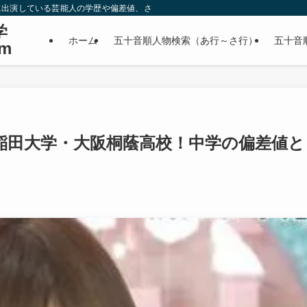
に出演している芸能人の学歴や偏差値、さらに政治家やスポーツ選手などの有名人
学
ホーム
五十音順人物検索（あ行～さ行）
五十音
m
稲田大学・大阪桐蔭高校！中学の偏差値と