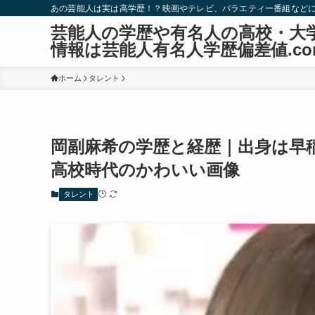
あの芸能人は実は高学歴！？映画やテレビ、バラエティー番組など
芸能人の学歴や有名人の高校・大
情報は芸能人有名人学歴偏差値.co
ホーム
タレント
岡副麻希の学歴と経歴｜出身は早
高校時代のかわいい画像
タレント