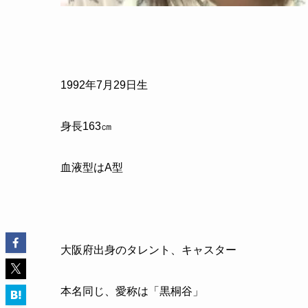
1992
年
7
月
29
日生
身長
163
㎝
血液型はA型
大阪府出身のタレント、キャスター
本名同じ、愛称は「黒桐谷」