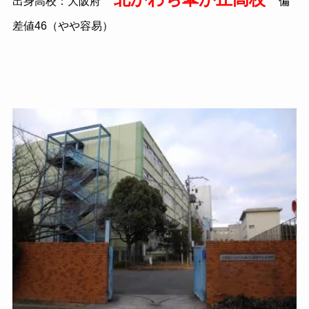
出身高校：大阪府
偏
差値
46
（やや容易）