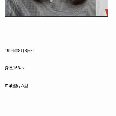
1994
年
8
月
8
日生
身長
168
㎝
血液型は
A
型