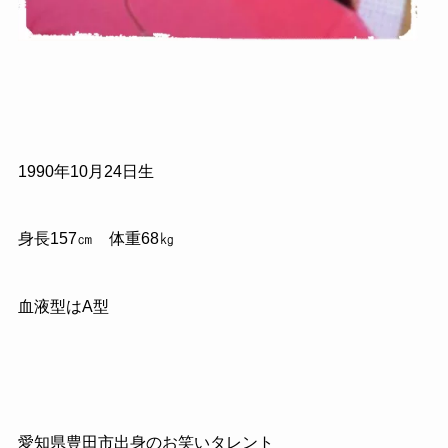
1990
年
10
月
24
日生
身長
157
㎝ 体重
68
㎏
血液型はA型
愛知県豊田市出身のお笑いタレント