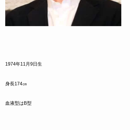
1974
年
11
月
9
日生
身長
174
㎝
血液型はB型