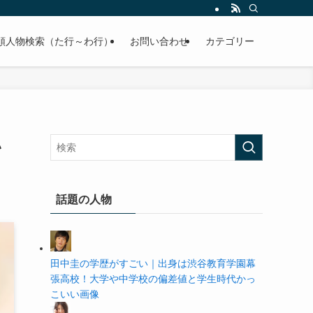
の学歴や高校・大学の偏差値まで紹介していきます。
順人物検索（た行～わ行）
お問い合わせ
カテゴリー
い
話題の人物
田中圭の学歴がすごい｜出身は渋谷教育学園幕
張高校！大学や中学校の偏差値と学生時代かっ
こいい画像