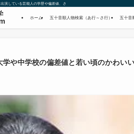
に出演している芸能人の学歴や偏差値、さらに政治家やスポーツ選手などの有名人
学
ホーム
五十音順人物検索（あ行～さ行）
五十音
m
大学や中学校の偏差値と若い頃のかわい