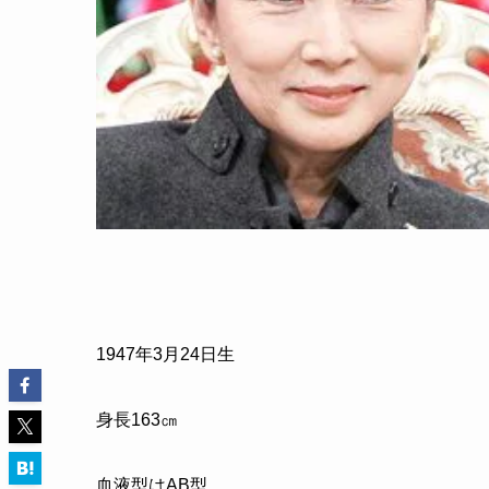
1947
年
3
月
24
日生
身長
163
㎝
血液型はAB型