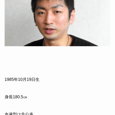
1985
年
10
月
19
日生
身長
180.5
㎝
血液型は非公表