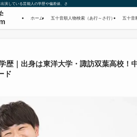
に出演している芸能人の学歴や偏差値、さらに政治家やスポーツ選手などの有名人
学
ホーム
五十音順人物検索（あ行～さ行）
五十音
m
学歴｜出身は東洋大学・諏訪双葉高校！
ード