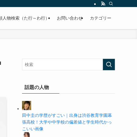
の学歴や高校・大学の偏差値まで紹介していきます。
順人物検索（た行～わ行）
お問い合わせ
カテゴリー
中
話題の人物
田中圭の学歴がすごい｜出身は渋谷教育学園幕
張高校！大学や中学校の偏差値と学生時代かっ
こいい画像