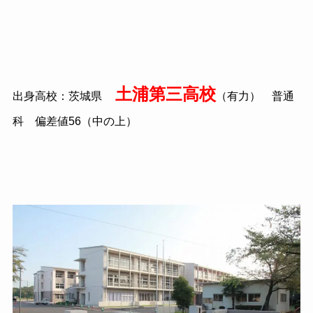
土浦第三高校
出身高校：茨城県
（有力） 普通
科 偏差値56（中の上）