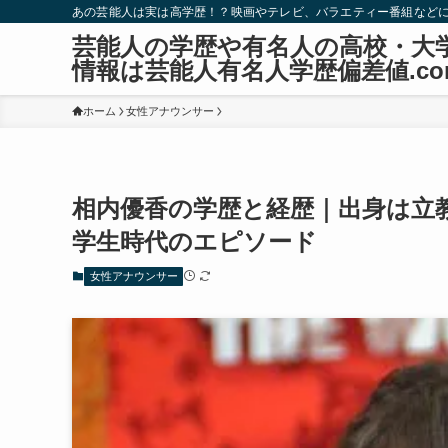
あの芸能人は実は高学歴！？映画やテレビ、バラエティー番組など
芸能人の学歴や有名人の高校・大
情報は芸能人有名人学歴偏差値.co
ホーム
女性アナウンサー
相内優香の学歴と経歴｜出身は立
学生時代のエピソード
女性アナウンサー