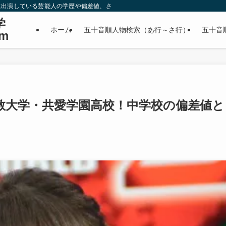
に出演している芸能人の学歴や偏差値、さらに政治家やスポーツ選手などの有名人
学
ホーム
五十音順人物検索（あ行～さ行）
五十音
m
教大学・共愛学園高校！中学校の偏差値と