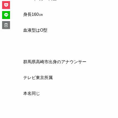
身長
160
㎝
血液型は
O
型
群馬県高崎市出身のアナウンサー
テレビ東京所属
本名同じ