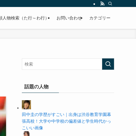
の学歴や高校・大学の偏差値まで紹介していきます。
順人物検索（た行～わ行）
お問い合わせ
カテゴリー
話題の人物
田中圭の学歴がすごい｜出身は渋谷教育学園幕
張高校！大学や中学校の偏差値と学生時代かっ
こいい画像