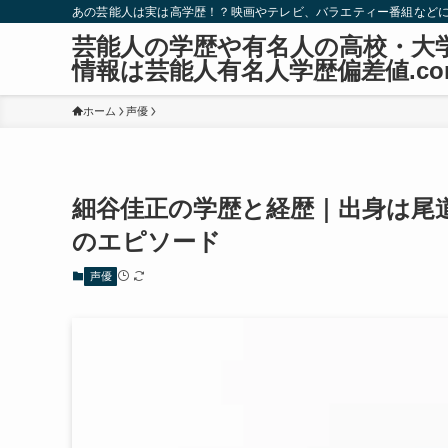
あの芸能人は実は高学歴！？映画やテレビ、バラエティー番組など
芸能人の学歴や有名人の高校・大
情報は芸能人有名人学歴偏差値.co
ホーム
声優
細谷佳正の学歴と経歴｜出身は尾
のエピソード
声優