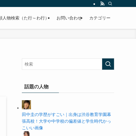
の学歴や高校・大学の偏差値まで紹介していきます。
順人物検索（た行～わ行）
お問い合わせ
カテゴリー
話題の人物
田中圭の学歴がすごい｜出身は渋谷教育学園幕
張高校！大学や中学校の偏差値と学生時代かっ
こいい画像