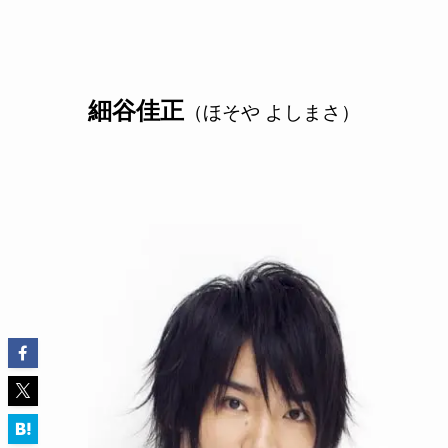
細谷佳正
（ほそや よしまさ）