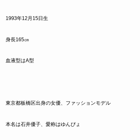
1993
年
12
月
15
日生
身長
165
㎝
血液型はA型
東京都板橋区出身の女優、ファッションモデル
本名は石井優子、愛称はゆんぴょ